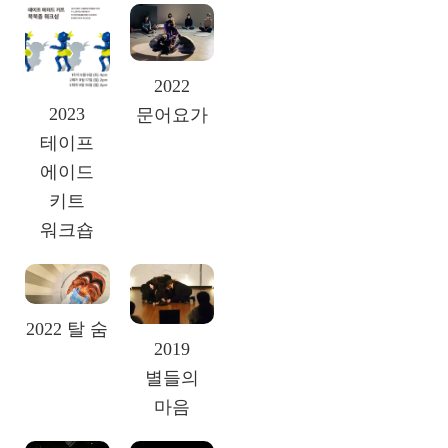
2022
2023
문어요가
테이프
에이드
키트
워크숍
2022 탈 숨
2019
별들의
마음