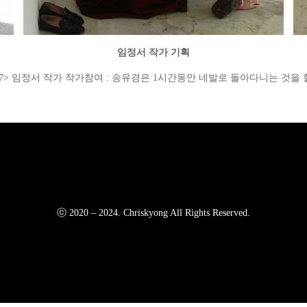
임정서 작가 기획
체실험실2017> 임정서 작가 작가참여 : 송유경은 1시간동안 네발로 돌아다니는 것
ⓒ 2020 – 2024. Chriskyong All Rights Reserved.