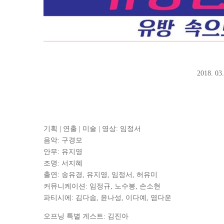
2018. 
기획 | 연출 | 미술 | 영상: 임정서
음악: 구경모
안무: 유지영
조명: 서지혜
출연: 송유경, 유지영, 임정서, 허유미
커뮤니케이션: 임정규, 노수봉, 손소현
파티시에: 김다솜, 윤나성, 이다예, 염다운
​오프닝 특별 게스트: 김진아