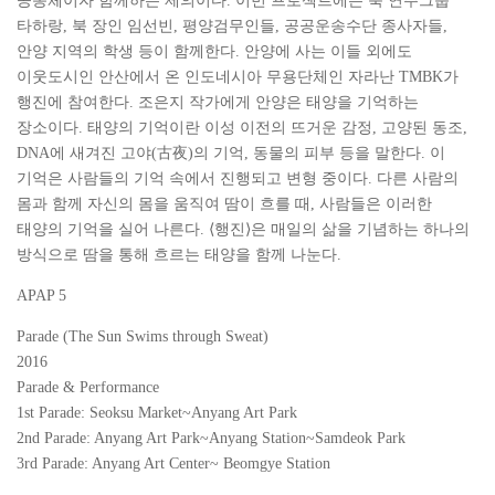
공동체이자 함께하는 제의이다. 이번 프로젝트에는 북 연주그룹
타하랑, 북 장인 임선빈, 평양검무인들, 공공운송수단 종사자들,
안양 지역의 학생 등이 함께한다. 안양에 사는 이들 외에도
이웃도시인 안산에서 온 인도네시아 무용단체인 자라난 TMBK가
행진에 참여한다. 조은지 작가에게 안양은 태양을 기억하는
장소이다. 태양의 기억이란 이성 이전의 뜨거운 감정, 고양된 동조,
DNA에 새겨진 고야(古夜)의 기억, 동물의 피부 등을 말한다. 이
기억은 사람들의 기억 속에서 진행되고 변형 중이다. 다른 사람의
몸과 함께 자신의 몸을 움직여 땀이 흐를 때, 사람들은 이러한
태양의 기억을 실어 나른다. ⟨행진⟩은 매일의 삶을 기념하는 하나의
방식으로 땀을 통해 흐르는 태양을 함께 나눈다.
APAP 5
Parade
(The Sun Swims through Sweat)
2016
Parade & Performance
1st Parade: Seoksu Market~Anyang Art Park
2nd Parade: Anyang Art Park~Anyang Station~Samdeok Park
3rd Parade: Anyang Art Center~ Beomgye Station