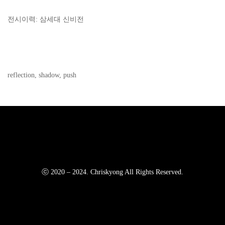
전시이력: 삼세대 신비전
reflection, shadow, push
ⓒ 2020 – 2024. Chriskyong All Rights Reserved.