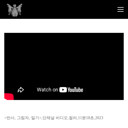
<반사, 그림자, 밀기>,단채널 비디오,컬러,11분18초,2023