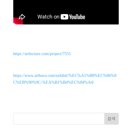
https://artlecture.com/project/7555
https://www.artbava.com/exhibit/%EC%A1%B0%EC%86%8
C%EB%90%9C-%EA%B1%B4%EC%84%A4/