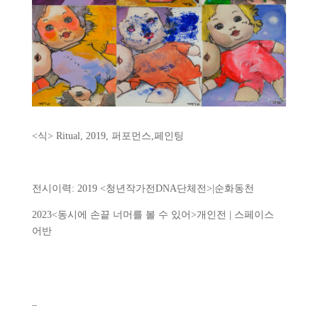
<식> Ritual, 2019, 퍼포먼스,페인팅
전시이력: 2019 <청년작가전DNA단체전>|순화동천
2023<동시에 손끝 너머를 볼 수 있어>개인전 | 스페이스
어반
–